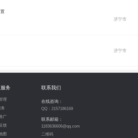
装置
济宁市
济宁市
值服务
联系我们
管理
在线咨询：
服务
QQ：2157186169
推广
联系邮箱：
反馈
1183636606@qq.com
地图
二维码