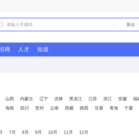
招商
人才
知道
山西
内蒙古
辽宁
吉林
黑龙江
江苏
浙江
安徽
福
海南
四川
贵州
云南
西藏
陕西
甘肃
青海
宁夏
月
7月
8月
9月
10月
11月
12月