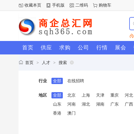
收藏本页
手机版
二维码
购物车
首页
供应
求购
公司
行情
展会
首页
人才
搜索
>
>
行业
全部
在线招聘
地区
全部
北京
上海
天津
重庆
河北
山东
河南
湖北
湖南
广东
广西
香港
澳门