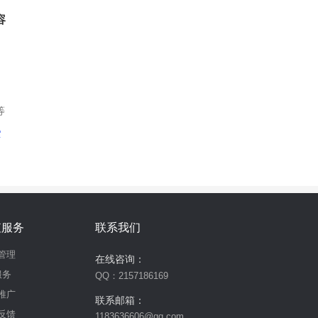
容
等
索
值服务
联系我们
管理
在线咨询：
服务
QQ：2157186169
推广
联系邮箱：
反馈
1183636606@qq.com