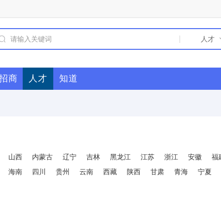
招商
人才
知道
山西
内蒙古
辽宁
吉林
黑龙江
江苏
浙江
安徽
福
海南
四川
贵州
云南
西藏
陕西
甘肃
青海
宁夏