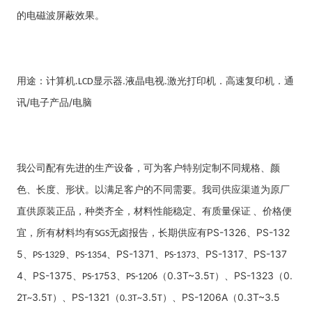
的电磁波屏蔽效果。
用途：计算机
显示器
.
液晶电视
.
激光打印机．高速复印机．通
.LCD
讯
/
电子产品
/
电脑
我公司配有先进的生产设备，可为客户特别定制不同规格、颜
色、长度、形状。以满足客户的不同需要。我司供应渠道为原厂
直供原装正品，种类齐全，材料性能稳定、有质量保证
、价格便
宜，所有材料均有
无卤报告，长期供应有
PS-1326
、
PS-132
SGS
5
、
9
、
、
PS-137
1
、
、
PS-1317
、
PS-137
PS-132
PS-1354
PS-1373
4
、
PS-137
5
、
53
、
（
0.3T~
3.5
）、
PS-1323
（
0.
PS-17
PS-1206
T
2
3
5
）、
PS-132
1
（
3.5
）、
PS-1206A
（
0.3T~
3.5
T~
.
T
0.3T~
T