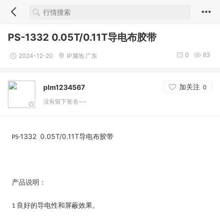
PS-1332 0.05T/0.11T导电布胶带
0
83
2024-12-20
IP属地 广东
加关注
plm1234567
0
没有留下签名~~
1332
0.05T/0.11T
导电
胶带
布
PS-
产品说明：
良好的导电性和屏蔽效果。
1