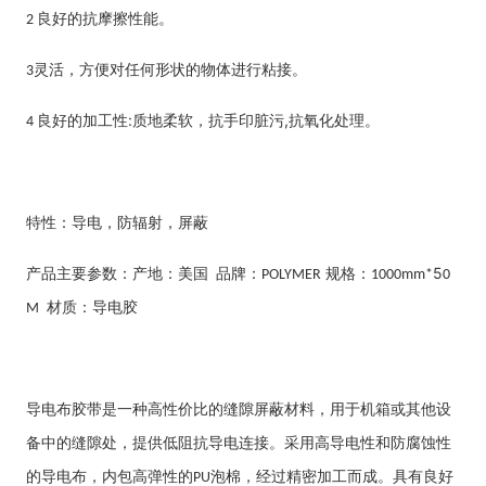
良好的抗摩擦性能。
2
灵活，方便对任何形状的物体进行粘接。
3
良好的加工性
:
质地柔软，抗手印脏污
,
抗氧化处理。
4
特性：导电，防辐射，屏蔽
产品主要参数：产地：美国
品牌：
规格：
5
POLYMER
1000mm*
0
材质：导电胶
M
导电布胶带是一种高性价比的缝隙屏蔽材料，用于机箱或其他设
备中的缝隙处，提供低阻抗导电连接。采用高导电性和防腐蚀性
的导电布，内包高弹性的
泡棉，经过精密加工而成。具有良好
PU