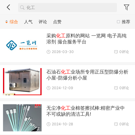
综合
人气
评论
点赞
推荐
采购
化工
原料的网站 一览网 电子高纯
溶剂 撮合服务平台
2026-03-30
0评论
石油石
化工
业场所专用正压型防爆分析
小屋-防爆分析小屋
2024-12-09
0评论
无尘净
化工
业棉签擦拭棒:精密产业中
不可或缺的清洁工具!
2024-10-28
0评论