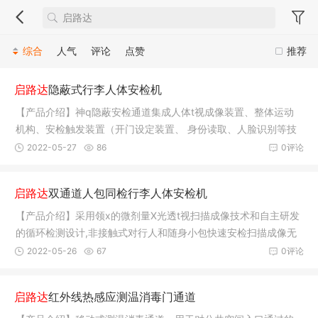
综合
人气
评论
点赞
推荐
启路达
隐蔽式行李人体安检机
【产品介绍】神q隐蔽安检通道集成人体t视成像装置、整体运动
机构、安检触发装置（开门设定装置、 身份读取、人脸识别等技
术），
2022-05-27
86
0评论
启路达
双通道人包同检行李人体安检机
【产品介绍】采用领x的微剂量X光透t视扫描成像技术和自主研发
的循环检测设计,非接触式对行人和随身小包快速安检扫描成像无
需人工
2022-05-26
67
0评论
启路达
红外线热感应测温消毒门通道