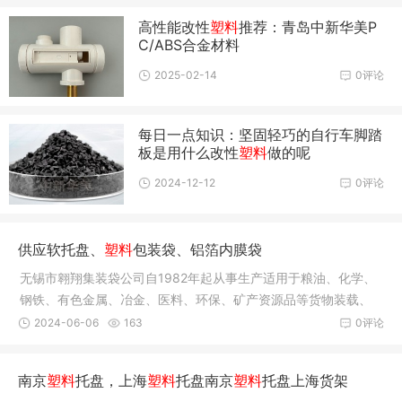
高性能改性
塑料
推荐：青岛中新华美P
C/ABS合金材料
2025-02-14
0评论
每日一点知识：坚固轻巧的自行车脚踏
板是用什么改性
塑料
做的呢
2024-12-12
0评论
供应软托盘、
塑料
包装袋、铝箔内膜袋
无锡市翱翔集装袋公司自1982年起从事生产适用于粮油、化学、
钢铁、有色金属、冶金、医料、环保、矿产资源品等货物装载、
运输、
2024-06-06
163
0评论
南京
塑料
托盘，上海
塑料
托盘南京
塑料
托盘上海货架