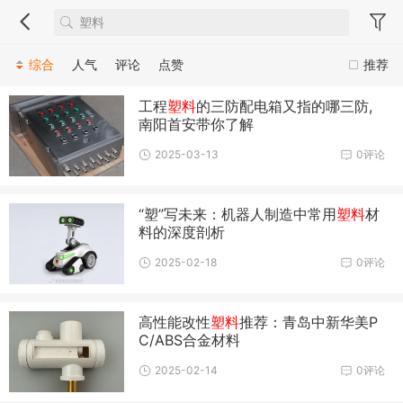
综合
人气
评论
点赞
推荐
工程
塑料
的三防配电箱又指的哪三防,
南阳首安带你了解
2025-03-13
0评论
“塑”写未来：机器人制造中常用
塑料
材
料的深度剖析
2025-02-18
0评论
高性能改性
塑料
推荐：青岛中新华美P
C/ABS合金材料
2025-02-14
0评论