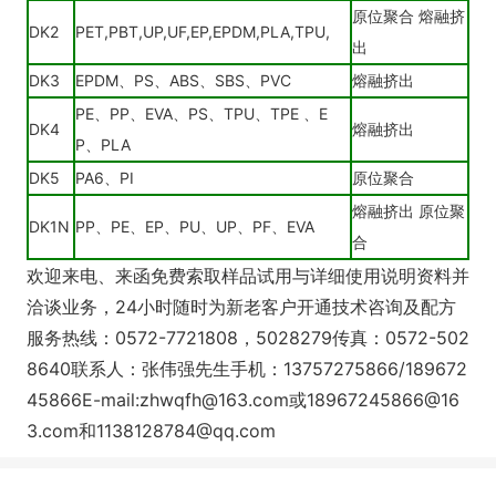
原位聚合 熔融挤
DK2
PET,PBT,UP,UF,EP,EPDM,PLA,TPU,
出
DK3
EPDM、PS、ABS、SBS、PVC
熔融挤出
PE、PP、EVA、PS、TPU、TPE 、E
DK4
熔融挤出
P、PLA
DK5
PA6、PI
原位聚合
熔融挤出 原位聚
DK1N
PP、PE、EP、PU、UP、PF、EVA
合
欢迎来电、来函免费索取样品试用与详细使用说明资料并
洽谈业务，24小时随时为新老客户开通技术咨询及配方
服务热线：0572-7721808，5028279传真：0572-502
8640联系人：张伟强先生手机：13757275866/189672
45866E-mail:zhwqfh@163.com或18967245866@16
3.com和1138128784@qq.com