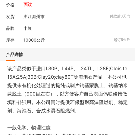
价格
面议
发货
浙江湖州市
付款后3天内
品牌
丰虹
库存
10000
公斤
起订5公斤
产品详情
该产品类似于进口I.30P、I.44P、I.24TL、I.28E;Cloisite
15A;25A;30B;Clay20;clay80T等海泡石产品。本公司也
提供未有机化处理过的提纯或剥片钠基蒙脱土、钠基纳米
蒙脱土（900目左右），以方便客户自己表面偶联修饰做
填料补强用。本公司同时提供环保型耐高温阻燃剂、稳定
剂、海泡石、合成水滑石阻燃剂。
一般化学、物理性能