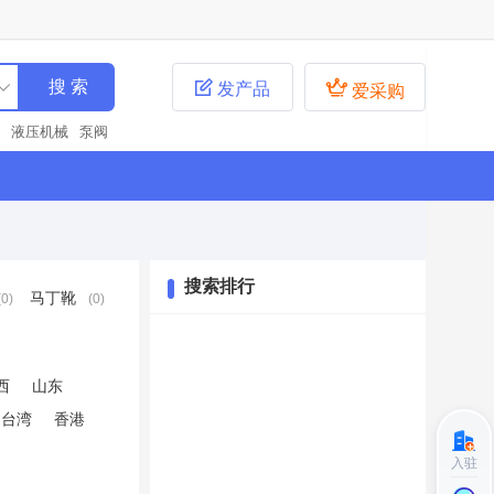


发产品
爱采购
液压机械
泵阀
道
胶粘石
胶粘
青
聚氨酯
防滑路
搜索排行
马丁靴
(0)
(0)
西
山东
台湾
香港
入驻