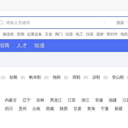
输送机
泵阀
起重设备
五金
阀门
仪器
电工
仪器
器材
密封件
电机
上海昀望
彩色地坪
彩色透水混凝土
路面材料
荧光石
金刚盲道
现浇盲
招商
人才
知道
石路面
防滑路面
水性防滑路面
聚合物
水性高分子
沥青改色
聚氨酯沥
面
陶瓷颗粒
罩面剂
路面改色
冷拌沥青
彩色沥青
路面颜料
氧化铁
短靴
帆布鞋
拖鞋
雨鞋
凉鞋
登山鞋
(2)
(0)
(0)
(0)
(0)
(0)
内蒙古
辽宁
吉林
黑龙江
江苏
浙江
安徽
福建
江
四川
贵州
云南
西藏
陕西
甘肃
青海
宁夏
新疆