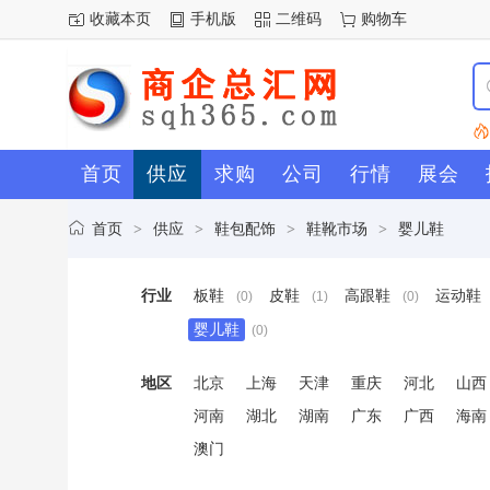
收藏本页
手机版
二维码
购物车
首页
供应
求购
公司
行情
展会
首页
供应
鞋包配饰
鞋靴市场
婴儿鞋
>
>
>
>
行业
板鞋
皮鞋
高跟鞋
运动鞋
(0)
(1)
(0)
婴儿鞋
(0)
地区
北京
上海
天津
重庆
河北
山西
河南
湖北
湖南
广东
广西
海南
澳门