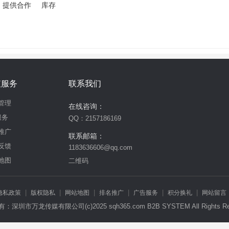
提供合作
库存
值服务
联系我们
管理
在线咨询：
服务
QQ：2157186169
推广
联系邮箱：
反馈
1183636606@qq.com
地图
二维码
|
|
|
|
|
|
隐私政策
版权隐私
网站地图
排名推广
广告服务
积分换礼
网站留言
深圳市万龙传媒有限公司(c)2025 sqh365.com B2B SYSTEM All Rights Re